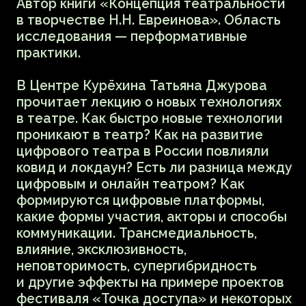
перформативный дуэт passive voice
с Марьей Дмитриевой. Завершит вечер
показ фильма «Александр III. Бронзовый
странник», являющийся примером
создания музейного мультимедийного
фильма с элементами исторической 3D
реконструкции модели памятника,
в основе сценария которого подлинные
музейные артефакты
и исследовательский подход
к их представлению на экране.
Илья Symphocat x Xenia
Sangina