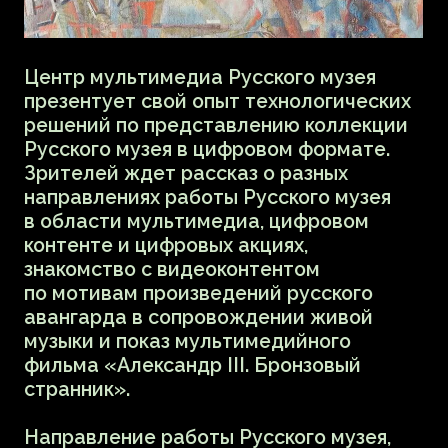
прочитает лекцию о том как
художниками и зрителям
ориентироваться в цифровом мире
искусства. В своей лекции Екатерина
выступит гидом по существующим
онлайн-галереям и онлайн-выставкам:
от галереи-витрины и макретплейса,
до авторских и архивных проектов.
Зрители вместе с лектором пройдут
путь от выставки зина до VR. Также
на лекции будет разбор всех возможных
типов и видов выставочных
пространств, как заточенных под
коммерцию, так и независимых.