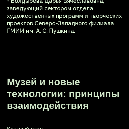
Родченко, автор телеграм-канала
«Метаверсошная» и подкаста
«Метаверсная правда»;
• Иван Юницкий — XR-эксперт,
продюсер иммерсивных проектов,
основатель студии VOIC LAB, автор
телеграм-канала о технологиях и людях
VOIC, создатель VOIC HUB DAO;
• Иван Пузырев — со-основатель
стартапа Arhead и эксперт по цифровой
стратегии в области дополненной
и виртуальной реальности, ранее
презентовал исследования на Mobile
World Congress Shanghai;
• Дмитрий Роткин — визуализатор
и геймдизайнер, участник арт-группы
KZ-Gallery;
• Екатерина Михатова — куратор и арт-
менеджер, участница арт-группы KZ-
Gallery, отвечающая за концептуальное
и текстовое наполнение;