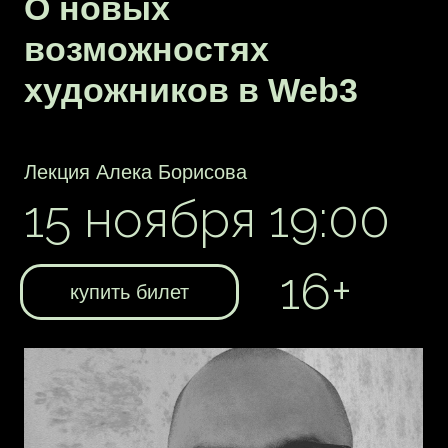
22 ноября 19:00
16+
купить билет
Дмитрий Роткин — художник,
визуализатор и геймдизайнер.
Екатерина Михатова — куратор и арт-
менеджер. Вместе они составляют арт-
группу Keeping Zeitgeist gallery,
мимикрирующую под онлайн-галерею