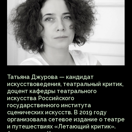
Музейный мультимедийный
видеоконтент, созданный сотрудниками
Центра мультимедиа Русского музея
по произведениям художников XX века
из коллекции музея (Казимир Малевич,
Павел Филонов, Кузьма Петров-Водкин,
Василий Кандинский, Марк Шагал)
будет сопровождать музыкальная
импровизация петербургской певицы
и музыканта Маруси Нестеровой. Она
представит музыкальную
импровизацию, в основе которой лежат
классическая lo-fi электроника и шумы
аналоговых синтезаторов,
взаимоусиленные нежностью
и простотой фольклорных мотивов.
Маруся Нестерова, художница
и музыкант, соавтор саундтрека
к фильму и инсталляции Леры Нибиру
«Астронавт», вошедший в лонг-лист
Премии Сергея Курёхина за 2021 год.
В числе последних работ —
подготовленные импровизации на стихи
трансфуристов и тексты русских
«смертных» колыбельных,