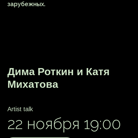
Artist talk и аудиовизуальный перформанс
24 ноября 19:00
16+
купить билет
• Илья Symphocat — композитор,
музыкант, куратор, ведущий специалист
отдела культурных программ на Новой
сцене Александринского театра.
Работает под псевдонимом SymphoCat.
Развивает программу «Новой