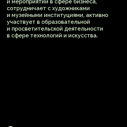
проникают в театр? Как на развитие
цифрового театра в России повлияли
ковид и локдаун? Есть ли разница между
цифровым и онлайн театром? Как
формируются цифровые платформы,
какие формы участия, акторы и способы
коммуникации. Трансмедиальность,
влияние, эксклюзивность,
неповторимость, супергибридность
и другие эффекты на примере проектов
фестиваля «Точка доступа» и некоторых
зарубежных.
Дима Роткин и Катя
Михатова
Artist talk