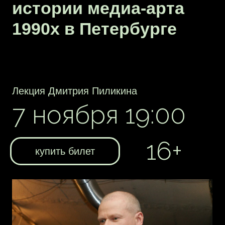
Лекция Дмитрия Пиликина
7 ноября 19:00
16+
купить билет
Дмитрий Пиликин — художник, арт-
критик, историк искусства, куратор
научно-исследовательских программ
Института исследования стрит-арта
(Санкт-Петербург), один из авторов
проекта «Waterfront — водная линия