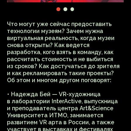
по цифровому саду CHRYSALISM,
digital-тотем для метаверс-комнаты
в проекте BILITA MPASH.
Модератор: Мария Кобякова,
креативный директор мультимедийной
студии hptx, создающей современное
искусство на языке технологий AR, VR,
XR, Web и CG. Студия создала более 50
интерактивных инсталляций
для крупных брендов, фестивалей
и мероприятий в сфере бизнеса,
сотрудничает с художниками
и музейными институциями, активно
участвует в образовательной
и просветительской деятельности
в сфере технологий и искусства.