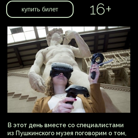
• Лушкин Сергей Сергеевич, сотрудник
отдела междисциплинарных проектов
ГМИИ им. А. С. Пушкина;
• Колпашникова Дарья Дмитриевна,
заместитель начальника отдела
региональных проектов ГМИИ
им. А. С. Пушкина;
• Болдырева Дарья Вячеславовна,
заведующий сектором отдела
художественных программ и творческих
проектов Северо-Западного филиала
ГМИИ им. А. С. Пушкина.
Музей и новые
технологии: принципы