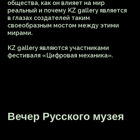
выступали вместе на одной сцене,
физически находясь в разных странах.
В 2021 году проект стал номинантом
на премию им. Сергея Курехина.
После лекции Илья и Ксения сыграют
аудиовизуальный перформанс
по мотивам проекта, с использованием
аудиоматериала и видео-арта.
Об искусстве в мире
онлайн
Лекция Екатерина Михатовой