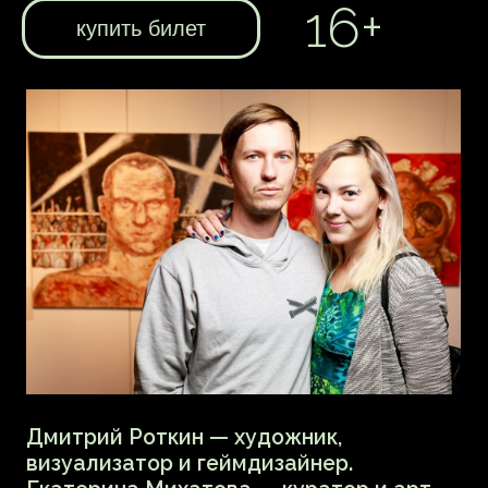
электронной музыки», включающую
лекции, концерты, фестивали
современного аудиовизуального
искусства.
• Xenia Sangina (Ксения Сангина) —
медиахудожница, куратор,
преподаватель новых медиа, резидент
лаборатории OPUS 111. Работает
с различными цифровыми медиумами —
абстрактная генеративная графика,
световые проекции, аудиовизуальные
перформансы и интерактивные
технологии.
В Центре Курёхина Илья и Ксения
представят NOTATION_AI —
экспериментальный проект, который
исследует потенциал симбиотических
связей между людьми и искусственным
интеллектом в творческом
пространстве. Медиахудожники
расскажут об истории проекта
с примерами аудио и видео.