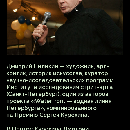
Петербурга», номинированного
на Премию Сергея Курёхина.
В Центре Курёхина Дмитрий
расскажет о том, как в начале 90-х
петербургские художники
и медиатеоретики Петербурга
участвовали в становлении новой
технологической реальности.
Летом 1994 года из Германии
в Петербург прибывает корабль
«Stubnitz» с десантом
медиахудожников из Европы и США,
а уже в 1996 году междисциплинарный
центр искусств и технологий V2 (Lab
for the Unstable Media) в Роттердаме
проводит фестиваль «Next 5 Minutes»,
маркируя стремительно меняющееся
время.
Одной из важных инициатив этого
фестиваля становится платформа «V2
East Europe Workshop», которая давала
возможность российским художникам
вступать в активную кооперацию