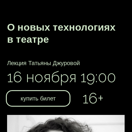
Центр мультимедиа Русского музея
презентует свой опыт технологических
решений по представлению коллекции
Русского музея в цифровом формате.
Зрителей ждет рассказ о разных
направлениях работы Русского музея
в области мультимедиа, цифровом
контенте и цифровых акциях,
знакомство с видеоконтентом
по мотивам произведений русского
авангарда в сопровождении живой
музыки и показ мультимедийного
фильма «Александр III. Бронзовый
странник».
Направление работы Русского музея,
связанное с развитием и внедрением
мультимедийных технологий
в музейную практику, представит зав.
сектором экспозиционно-выставочной
работы Центра мультимедиа Русского
музея Вероника Абашина.