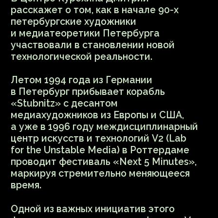
с коллегами со всего мира. Термин
«тактические медиа» (tactical media),
возникший тогда же, обозначал форму
медиаактивизма, предполагавшую
молниеносные вмешательства
в медийную сферу для создания
собственных прямых средств
коммуникации и информации.
Лекция посвящена истории
петербургского медиа-арта 90х
и позволит новыми глазами увидеть
некоторые медиа-проекты, сделанные
в то время.
Цифровые медиа
в традиционном музее