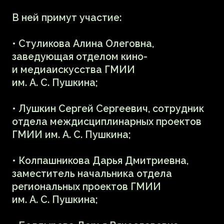
технологии музеям? Зачем нужна
виртуальная реальность, когда музеи
снова открыты? Как ведется
разработка, кого взять в команду, как
рассчитать стоимость и не выбиться
из сроков? Как достучаться до зрителя
и как рекламировать такие проекты?
Об этом и многом другом поговорят:
• Надежда Бей — VR-художница
в лаборатории InterActive, выпускница
и преподаватель центра Art&Science
Университета ИТМО, занимается
развитием VR арта в России, а также
участвует в выставках и фестивалях
технологического искусства;
• Евгений Мандельштам — генеральный
продюсер и CEO IMMERS LAB, создал
первый спектакль в дополненной
реальности в России, работает
с AR/VR;
• Ольга Кай — медиахудожник,
работает с виртуальной и дополненной
реальностью, преподает в школе