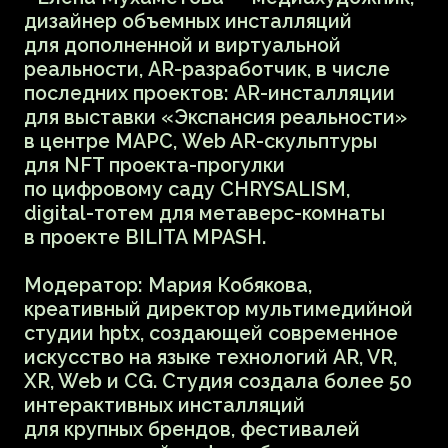
Татьяна Джурова — кандидат
искусствоведения, театральный критик,
доцент кафедры театрального
искусства Российского
государственного института
сценических искусств. В 2019 году
организовала сетевое издание о театре
и путешествиях «Летающий критик».
Автор книги «Концепция театральности
в творчестве Н.Н. Евреинова». Область
исследования — перформативные
практики.
В Центре Курёхина Татьяна Джурова
прочитает лекцию о новых технологиях
в театре. Как быстро новые технологии