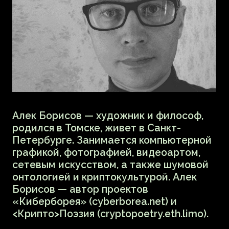
или цифровой архив. Основное
направление деятельности KZ gallery —
коллаборации с художниками,
музыкантами и создание совместных
виртуальных выставок, способных
не только отразить представления
об идеальном выставочном
пространстве, но и сохранить дух
времени.
Дмитрий Роткин и Екатерина Михатова
расскажут о тех, коллаборациях,
которые уже состоялись, о том, как
воображаемый цифровой мир
отражает современное состояние
общества, как он влияет на мир
реальный и почему KZ gallery является
в глазах создателей таким
своеобразным мостом между этими
мирами.
KZ gallery являются участниками
фестиваля «Цифровая механика».