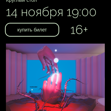
• Ольга Маркарян — историк искусств,
куратор реновации библиотечно-
культурного центра «Нота», онлайн-
музея «Город Гоголя» и выставок
«Стальной путь Александра Блока»,
«Ленинградские светлячки»,
«Гоголевский Рим»;
• Дарья Мухина — аналитик технических
трендов и контент-менеджер команды
Phygital+, создатель самой большой
библиотеки нейронных сетей
для визуального и графического
контента AI Library, автор статей про
искусственный интеллект и новые
технологии в искусстве и бизнесе;
• Елена Мухаметова — медиахудожник,
дизайнер объемных инсталляций
для дополненной и виртуальной
реальности, AR-разработчик, в числе
последних проектов: AR-инсталляции
для выставки «Экспансия реальности»
в центре МАРС, Web AR-скульптуры
для NFT проекта-прогулки