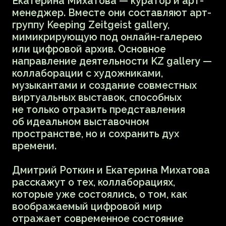
«Это одновременно звуковая,
визуальная работа, программа,
интерфейс и экспериментальная
нотация для музыкантов. Проект
художественный и функциональный.
Минимализм графического интерфейса
вступает в диалог с яркой,
генерируемой в реальном времени
абстрактной графикой,
представляющей собой синергию звука,
изображения, импровизации
и исполнения в реальном времени», —
рассказывают медиахудожники.
Каждое представление NOTATION_AI
на сцене — это творческий эксперимент
от классической академической
традиции до техник фри-джаза
и результат взаимодействия человека
с машинным интеллектом. Проект был
дважды представлен в 2019 году
в Санкт-Петербурге. Осенью 2020 года
гибридная премьера аудиовизуального
перформанса состоялась на фестивале
Transart в Больцано (Италия), где
музыканты и медиахудожники