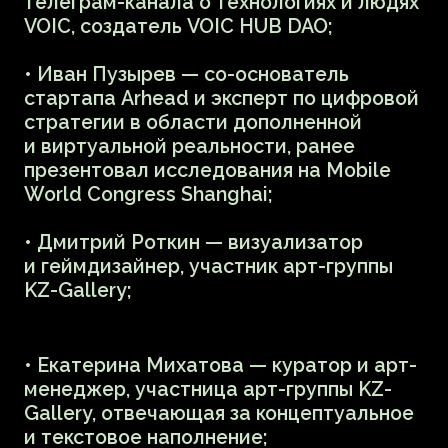
Алек Борисов — художник и философ,
родился в Томске, живет в Санкт-
Петербурге. Занимается компьютерной
графикой, фотографией, видеоартом,
сетевым искусством, а также шумовой
онтологией и криптокультурой. Алек
Борисов — автор проектов
«Киберборея» (cyberborea.net) и
<Крипто>Поэзия (cryptopoetry.eth.limo).
В Центре Курёхина Алек прочитает
лекцию о возможностях для художников
и галерей в интернете блокчейнов. Как
художнику перейти в digital? Что такое
digital art и Аrt+Web3? Как
программировать арт-объекты? Где
проходят цифровые выставки и что
такое метавселенные? Как разобраться
с авторством и почему важно знать про
NFT? Алек Борисов даст разбор
нетипичных художественных стратегий