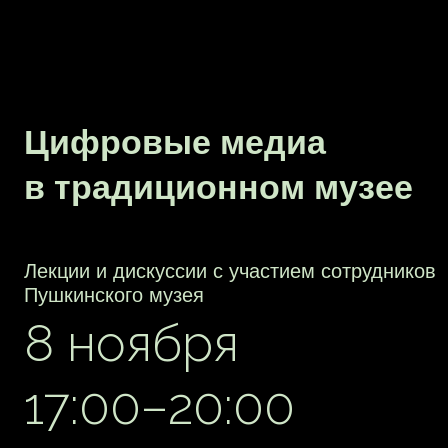
как большие культурные институции
работают с новыми технологиями, как
проходит их интеграция в деятельность
музея и какие новые формы
взаимодействия со зрителем
появляются у музея.
В 17:00 пройдёт лекция заведующей
отделом кино- и медиаискусства ГМИИ
им. А. С. Пушкина Алины Стуликовой
«Сохранение нематериального:
медиаискусство в коллекции музея».
В 18:00 состоится дискуссия
«Междисциплинарность
в медиаискусстве: взаимодействие
со зрителем».
В ней примут участие:
• Стуликова Алина Олеговна,
заведующая отделом кино-
и медиаискусства ГМИИ
им. А. С. Пушкина;